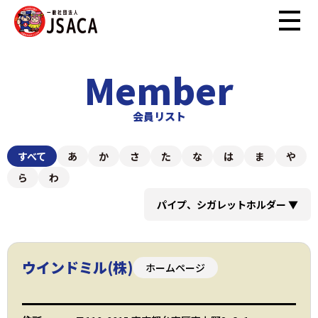
Member
会員リスト
すべて
あ
か
さ
た
な
は
ま
や
ら
わ
パイプ、シガレットホルダー
▼
ウインドミル(株)
ホームページ