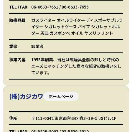
TEL
/
FAX
06-6633-7651
/
06-6633-7655
取扱品目
ガスライター オイルライター ディスポーザブルラ
イター シガレットケース パイプ シガレットホル
ダー 灰皿 ガスボンベ オイル ヤスリフリント
業態
卸業者
事業内容
1955年創業、当社は喫煙具全般の卸しと時代の
ニーズにマッチングした様々な雑貨の取扱いをし
ています。
(株)カジカワ
ホームページ
住所
〒111-0042 東京都台東区寿3−19−5 JSビル1F
TEL
/
FAX
03-5829-8007
/
03-5829-8010