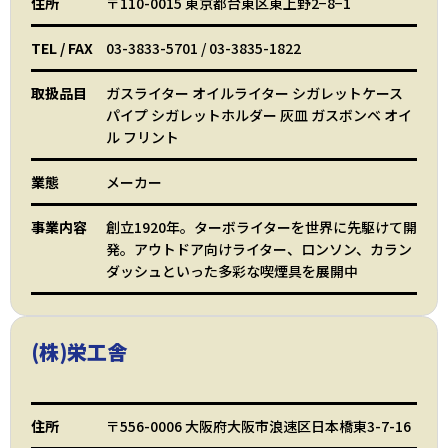
住所
〒110-0015 東京都台東区東上野2−8−1
TEL
/
FAX
03-3833-5701
/
03-3835-1822
取扱品目
ガスライター オイルライター シガレットケース
パイプ シガレットホルダー 灰皿 ガスボンベ オイ
ル フリント
業態
メーカー
事業内容
創立1920年。ターボライターを世界に先駆けて開
発。アウトドア向けライター、ロンソン、カラン
ダッシュといった多彩な喫煙具を展開中
(株)栄工舎
住所
〒556-0006 大阪府大阪市浪速区日本橋東3-7-16